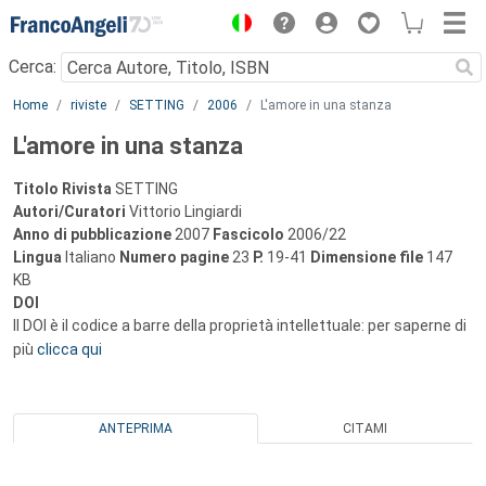
Menu
Cerca:
Main content
Home
riviste
SETTING
2006
L'amore in una stanza
L'amore in una stanza
Titolo Rivista
SETTING
Autori/Curatori
Vittorio Lingiardi
Anno di pubblicazione
2007
Fascicolo
2006/22
Lingua
Italiano
Numero pagine
23
P.
19-41
Dimensione file
147
KB
DOI
Il DOI è il codice a barre della proprietà intellettuale: per saperne di
più
clicca qui
ANTEPRIMA
CITAMI