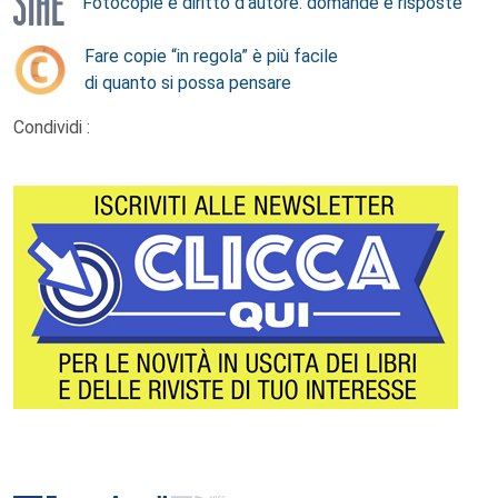
Fotocopie e diritto d’autore: domande e risposte
Fare copie “in regola” è più facile
di quanto si possa pensare
Condividi :
Footer