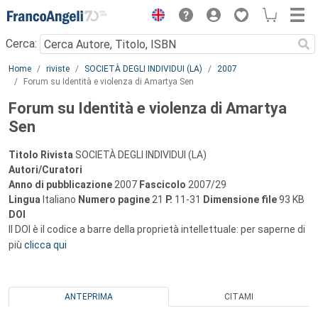
Menu
Cerca:
Main content
Home
riviste
SOCIETÀ DEGLI INDIVIDUI (LA)
2007
Forum su Identità e violenza di Amartya Sen
Forum su Identità e violenza di Amartya
Sen
Titolo Rivista
SOCIETÀ DEGLI INDIVIDUI (LA)
Autori/Curatori
Anno di pubblicazione
2007
Fascicolo
2007/29
Lingua
Italiano
Numero pagine
21
P.
11-31
Dimensione file
93 KB
DOI
Il DOI è il codice a barre della proprietà intellettuale: per saperne di
più
clicca qui
ANTEPRIMA
CITAMI