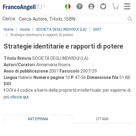
Menu
Cerca:
Main content
Home
riviste
SOCIETÀ DEGLI INDIVIDUI (LA)
2007
Strategie identitarie e rapporti di potere
Strategie identitarie e rapporti di potere
Titolo Rivista
SOCIETÀ DEGLI INDIVIDUI (LA)
Autori/Curatori
Annamaria Rivera
Anno di pubblicazione
2007
Fascicolo
2007/29
Lingua
Italiano
Numero pagine
10
P.
47-56
Dimensione file
51 KB
DOI
Il DOI è il codice a barre della proprietà intellettuale: per saperne di
più
clicca qui
ANTEPRIMA
CITAMI