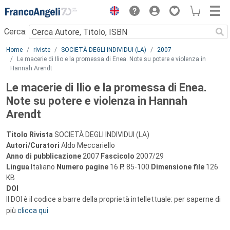
Menu
Cerca:
Main content
Home
riviste
SOCIETÀ DEGLI INDIVIDUI (LA)
2007
Le macerie di Ilio e la promessa di Enea. Note su potere e violenza in
Hannah Arendt
Le macerie di Ilio e la promessa di Enea.
Note su potere e violenza in Hannah
Arendt
Titolo Rivista
SOCIETÀ DEGLI INDIVIDUI (LA)
Autori/Curatori
Aldo Meccariello
Anno di pubblicazione
2007
Fascicolo
2007/29
Lingua
Italiano
Numero pagine
16
P.
85-100
Dimensione file
126
KB
DOI
Il DOI è il codice a barre della proprietà intellettuale: per saperne di
più
clicca qui