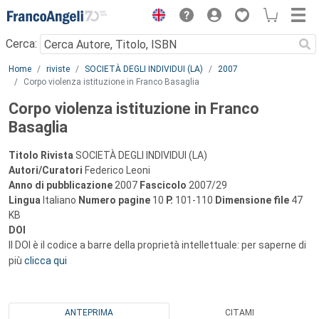
Menu
Cerca:
Main content
Home
riviste
SOCIETÀ DEGLI INDIVIDUI (LA)
2007
Corpo violenza istituzione in Franco Basaglia
Corpo violenza istituzione in Franco
Basaglia
Titolo Rivista
SOCIETÀ DEGLI INDIVIDUI (LA)
Autori/Curatori
Federico Leoni
Anno di pubblicazione
2007
Fascicolo
2007/29
Lingua
Italiano
Numero pagine
10
P.
101-110
Dimensione file
47
KB
DOI
Il DOI è il codice a barre della proprietà intellettuale: per saperne di
più
clicca qui
ANTEPRIMA
CITAMI