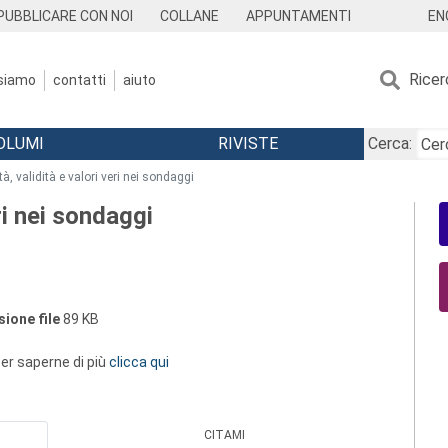
EN
PUBBLICARE CON NOI
COLLANE
APPUNTAMENTI
Ricer
 siamo
contatti
aiuto
OLUMI
RIVISTE
Cerca:
ità, validità e valori veri nei sondaggi
eri nei sondaggi
ione file
89 KB
 per saperne di più
clicca qui
CITAMI