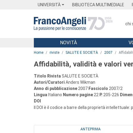
Menu
Main content
Footer
Menu
UNIVERSITÀ
BIBLIOTECA MULTIMEDIALE
chi
NOVITÀ
V
Main content
Home
riviste
SALUTE E SOCIETÀ
2007
Affidabil
Affidabilità, validità e valori v
Titolo Rivista
SALUTE E SOCIETÀ
Autori/Curatori
Anders Wikman
Anno di pubblicazione
2007
Fascicolo
2007/2
Lingua
Italiano
Numero pagine
22
P.
205-226
Dimens
DOI
Il DOI è il codice a barre della proprietà intellettuale:
ANTEPRIMA