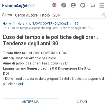
Menu
Cerca:
Main content
Home
riviste
IL NUOVO GOVERNO LOCALE
1991
L'uso del tempo e le politiche degli orari. Tendenze degli anni '80
L'uso del tempo e le politiche degli orari.
Tendenze degli anni '80
Titolo Rivista
IL NUOVO GOVERNO LOCALE
Autori/Curatori
Antonio M. Chiesi
Anno di pubblicazione
1
Fascicolo
1991/1
Lingua
Italiano
Numero pagine
0
P.
Dimensione file
0 KB
DOI
Il DOI è il codice a barre della proprietà intellettuale: per saperne di
più
clicca qui
ANTEPRIMA
CITAMI