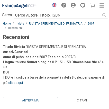
Menu
Cerca:
Main content
Home
riviste
RIVISTA SPERIMENTALE DI FRENIATRIA
2007
Recensioni
Recensioni
Titolo Rivista
RIVISTA SPERIMENTALE DI FRENIATRIA
Autori/Curatori
Anno di pubblicazione
2007
Fascicolo
2007/3
Lingua
Italiano
Numero pagine
8
P.
151-158
Dimensione file
454
KB
DOI
Il DOI è il codice a barre della proprietà intellettuale: per saperne di
più
clicca qui
ANTEPRIMA
CITAMI