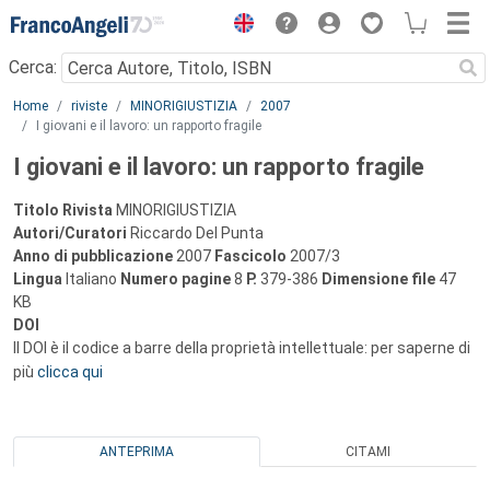
Menu
Cerca:
Main content
Home
riviste
MINORIGIUSTIZIA
2007
I giovani e il lavoro: un rapporto fragile
I giovani e il lavoro: un rapporto fragile
Titolo Rivista
MINORIGIUSTIZIA
Autori/Curatori
Riccardo Del Punta
Anno di pubblicazione
2007
Fascicolo
2007/3
Lingua
Italiano
Numero pagine
8
P.
379-386
Dimensione file
47
KB
DOI
Il DOI è il codice a barre della proprietà intellettuale: per saperne di
più
clicca qui
ANTEPRIMA
CITAMI