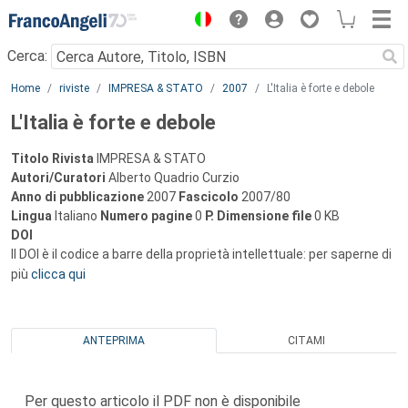
Menu
Cerca:
Main content
Home
riviste
IMPRESA & STATO
2007
L'Italia è forte e debole
L'Italia è forte e debole
Titolo Rivista
IMPRESA & STATO
Autori/Curatori
Alberto Quadrio Curzio
Anno di pubblicazione
2007
Fascicolo
2007/80
Lingua
Italiano
Numero pagine
0
P.
Dimensione file
0 KB
DOI
Il DOI è il codice a barre della proprietà intellettuale: per saperne di
più
clicca qui
ANTEPRIMA
CITAMI
Per questo articolo il PDF non è disponibile