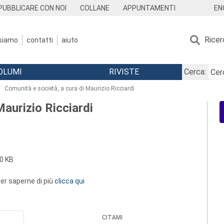
EN
PUBBLICARE CON NOI
COLLANE
APPUNTAMENTI
Ricer
 siamo
contatti
aiuto
OLUMI
RIVISTE
Cerca:
Comunità e società, a cura di Maurizio Ricciardi
Maurizio Ricciardi
0 KB
 per saperne di più
clicca qui
CITAMI