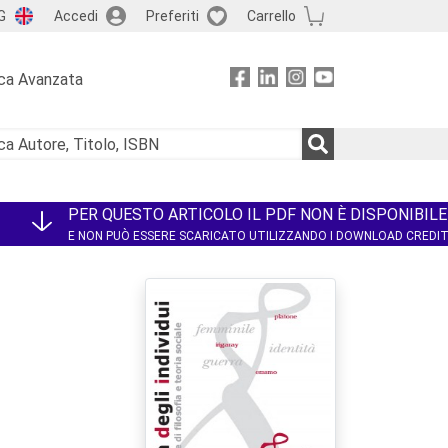
G
Accedi
Preferiti
Carrello
ca Avanzata
PER QUESTO ARTICOLO IL PDF NON È DISPONIBILE
E NON PUÒ ESSERE SCARICATO UTILIZZANDO I DOWNLOAD CREDI