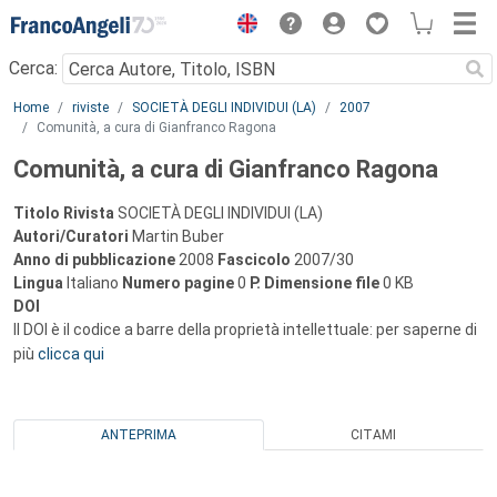
Menu
Cerca:
Main content
Home
riviste
SOCIETÀ DEGLI INDIVIDUI (LA)
2007
Comunità, a cura di Gianfranco Ragona
Comunità, a cura di Gianfranco Ragona
Titolo Rivista
SOCIETÀ DEGLI INDIVIDUI (LA)
Autori/Curatori
Martin Buber
Anno di pubblicazione
2008
Fascicolo
2007/30
Lingua
Italiano
Numero pagine
0
P.
Dimensione file
0 KB
DOI
Il DOI è il codice a barre della proprietà intellettuale: per saperne di
più
clicca qui
ANTEPRIMA
CITAMI