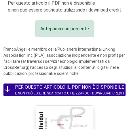
Per questo articolo il PDF non è disponibile
e non può essere scaricato utilizzando i download credit
Anteprima non presente
FrancoAngeli è membro della Publishers International Linking
Association, Inc (PILA), associazione indipendente e non profit per
facilitare (attraverso i servizi tecnologici implementati da
CrossRef.org) l’accesso degli studiosi ai contenuti digitali nelle
pubblicazioni professionali e scientifiche.
PER QUESTO ARTICOLO IL PDF NON È DISPONIBILE
E NON PUÒ ESSERE SCARICATO UTILIZZANDO I DOWNLOAD CREDIT