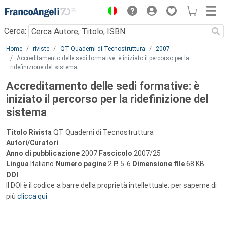
Menu
Cerca:
Main content
Home
riviste
QT Quaderni di Tecnostruttura
2007
Accreditamento delle sedi formative: è iniziato il percorso per la
ridefinizione del sistema
Accreditamento delle sedi formative: è
iniziato il percorso per la ridefinizione del
sistema
Titolo Rivista
QT Quaderni di Tecnostruttura
Autori/Curatori
Anno di pubblicazione
2007
Fascicolo
2007/25
Lingua
Italiano
Numero pagine
2
P.
5-6
Dimensione file
68 KB
DOI
Il DOI è il codice a barre della proprietà intellettuale: per saperne di
più
clicca qui