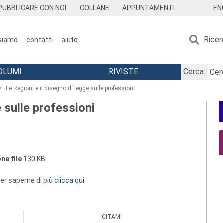
EN
PUBBLICARE CON NOI
COLLANE
APPUNTAMENTI
Ricer
 siamo
contatti
aiuto
OLUMI
RIVISTE
Cerca:
Le Regioni e il disegno di legge sulle professioni
e sulle professioni
ne file
130 KB
 per saperne di più
clicca qui
CITAMI