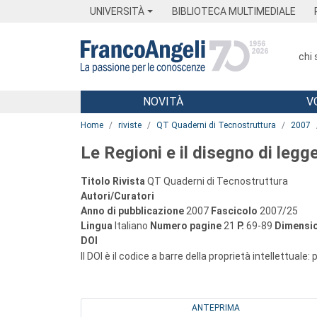
Menu
Main content
Footer
Menu
UNIVERSITÀ
BIBLIOTECA MULTIMEDIALE
chi
NOVITÀ
V
Main content
Home
riviste
QT Quaderni di Tecnostruttura
2007
Le Regioni e il disegno di legg
Titolo Rivista
QT Quaderni di Tecnostruttura
Autori/Curatori
Anno di pubblicazione
2007
Fascicolo
2007/25
Lingua
Italiano
Numero pagine
21
P.
69-89
Dimensio
DOI
Il DOI è il codice a barre della proprietà intellettuale:
ANTEPRIMA