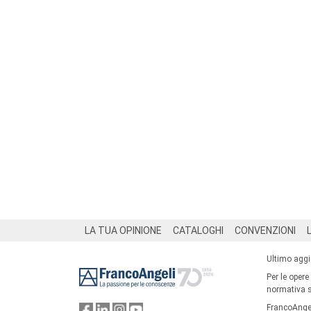
Footer
LA TUA OPINIONE
CATALOGHI
CONVENZIONI
Ultimo agg
Per le opere
normativa su
FrancoAngel