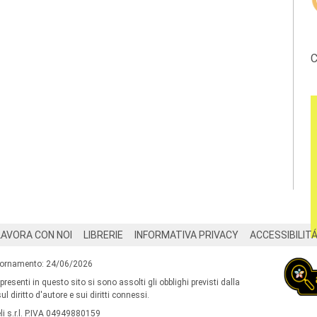
C
LAVORA CON NOI
LIBRERIE
INFORMATIVA PRIVACY
ACCESSIBILIT
iornamento: 24/06/2026
 presenti in questo sito si sono assolti gli obblighi previsti dalla
l diritto d'autore e sui diritti connessi.
i s.r.l. P.IVA 04949880159