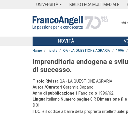
Menu
Main content
Footer
Menu
UNIVERSITÀ
BIBLIOTECA MULTIMEDIALE
chi
NOVITÀ
V
Main content
Home
riviste
QA - LA QUESTIONE AGRARIA
1996
Imprenditoria endogena e svil
di successo.
Titolo Rivista
QA - LA QUESTIONE AGRARIA
Autori/Curatori
Geremia Capano
Anno di pubblicazione
1
Fascicolo
1996/62
Lingua
Italiano
Numero pagine
0
P.
Dimensione file
DOI
Il DOI è il codice a barre della proprietà intellettuale: