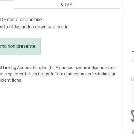
CITAMI
PDF non è disponibile
ato utilizzando i download credit
ima non presente
←
←
 Linking Association, Inc (PILA), associazione indipendente e
ogici implementati da CrossRef.org) l’accesso degli studiosi ai
L
scientifiche.