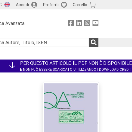
G
Accedi
Preferiti
Carrello
ca Avanzata
PER QUESTO ARTICOLO IL PDF NON È DISPONIBILE
E NON PUÒ ESSERE SCARICATO UTILIZZANDO I DOWNLOAD CREDI