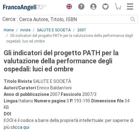
Menu
Cerca:
Main content
Home
riviste
SALUTE E SOCIETÀ
2007
Gli indicatori del progetto PATH per la valutazione della performance degli
ospedali: luci ed ombre
Gli indicatori del progetto PATH per la
valutazione della performance degli
ospedali: luci ed ombre
Titolo Rivista
SALUTE E SOCIETÀ
Autori/Curatori
Enrico Baldantoni
Anno di pubblicazione
2007
Fascicolo
2007/3
Lingua
Italiano
Numero pagine
3
P.
193-195
Dimensione file
34
KB
DOI
Il DOI è il codice a barre della proprietà intellettuale: per saperne di
più
clicca qui