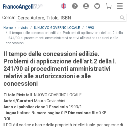
Menu
Cerca:
Main content
Home
riviste
IL NUOVO GOVERNO LOCALE
1993
Il tempo delle concessioni edilizie. Problemi di applicazione dell'art.2 della
l. 241/90 ai procedimenti amministrativi relativi alle autorizzazioni e alle
concessioni
Il tempo delle concessioni edilizie.
Problemi di applicazione dell'art.2 della l.
241/90 ai procedimenti amministrativi
relativi alle autorizzazioni e alle
concessioni
Titolo Rivista
IL NUOVO GOVERNO LOCALE
Autori/Curatori
Mauro Cavicchini
Anno di pubblicazione
1
Fascicolo
1993/1
Lingua
Italiano
Numero pagine
0
P.
Dimensione file
0 KB
DOI
Il DOI è il codice a barre della proprietà intellettuale: per saperne di