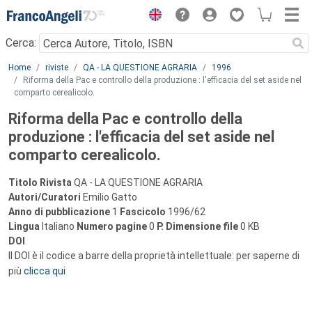
Menu
Cerca:
Main content
Home
riviste
QA - LA QUESTIONE AGRARIA
1996
Riforma della Pac e controllo della produzione : l'efficacia del set aside nel
comparto cerealicolo.
Riforma della Pac e controllo della
produzione : l'efficacia del set aside nel
comparto cerealicolo.
Titolo Rivista
QA - LA QUESTIONE AGRARIA
Autori/Curatori
Emilio Gatto
Anno di pubblicazione
1
Fascicolo
1996/62
Lingua
Italiano
Numero pagine
0
P.
Dimensione file
0 KB
DOI
Il DOI è il codice a barre della proprietà intellettuale: per saperne di
più
clicca qui