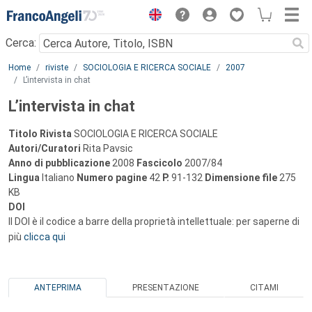
Menu
Cerca:
Main content
Home
riviste
SOCIOLOGIA E RICERCA SOCIALE
2007
L’intervista in chat
L’intervista in chat
Titolo Rivista
SOCIOLOGIA E RICERCA SOCIALE
Autori/Curatori
Rita Pavsic
Anno di pubblicazione
2008
Fascicolo
2007/84
Lingua
Italiano
Numero pagine
42
P.
91-132
Dimensione file
275
KB
DOI
Il DOI è il codice a barre della proprietà intellettuale: per saperne di
più
clicca qui
ANTEPRIMA
PRESENTAZIONE
CITAMI