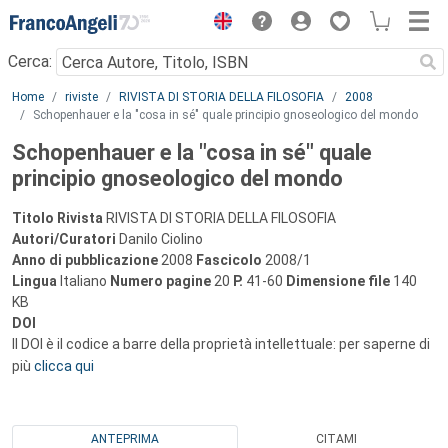
Menu
Cerca:
Main content
Home
riviste
RIVISTA DI STORIA DELLA FILOSOFIA
2008
Schopenhauer e la "cosa in sé" quale principio gnoseologico del mondo
Schopenhauer e la "cosa in sé" quale
principio gnoseologico del mondo
Titolo Rivista
RIVISTA DI STORIA DELLA FILOSOFIA
Autori/Curatori
Danilo Ciolino
Anno di pubblicazione
2008
Fascicolo
2008/1
Lingua
Italiano
Numero pagine
20
P.
41-60
Dimensione file
140
KB
DOI
Il DOI è il codice a barre della proprietà intellettuale: per saperne di
più
clicca qui
ANTEPRIMA
CITAMI