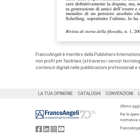
FrancoAngeli è membro della Publishers International
non profit per facilitare (attraverso i servizi tecnol
contenuti digitali nelle pubblicazioni professionali e 
Footer
LA TUA OPINIONE
CATALOGHI
CONVENZIONI
Ultimo agg
Per le opere
normativa su
FrancoAngel