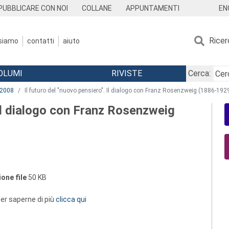
EN
PUBBLICARE CON NOI
COLLANE
APPUNTAMENTI
Ricer
 siamo
contatti
aiuto
OLUMI
RIVISTE
Cerca:
2008
Il futuro del "nuovo pensiero". Il dialogo con Franz Rosenzweig (1886-192
 Il dialogo con Franz Rosenzweig
one file
50 KB
 per saperne di più
clicca qui