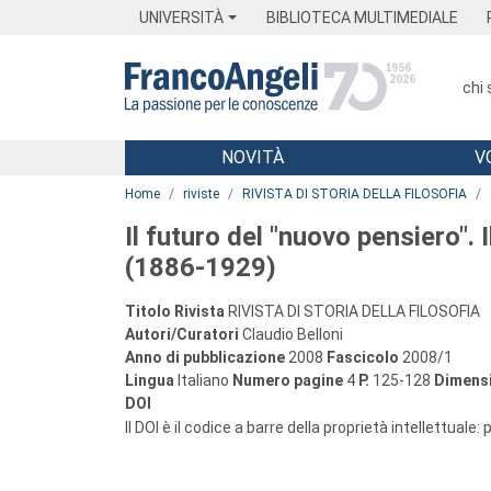
Menu
Main content
Footer
Menu
UNIVERSITÀ
BIBLIOTECA MULTIMEDIALE
chi
NOVITÀ
V
Main content
Home
riviste
RIVISTA DI STORIA DELLA FILOSOFIA
Il futuro del "nuovo pensiero".
(1886-1929)
Titolo Rivista
RIVISTA DI STORIA DELLA FILOSOFIA
Autori/Curatori
Claudio Belloni
Anno di pubblicazione
2008
Fascicolo
2008/1
Lingua
Italiano
Numero pagine
4
P.
125-128
Dimensi
DOI
Il DOI è il codice a barre della proprietà intellettuale: