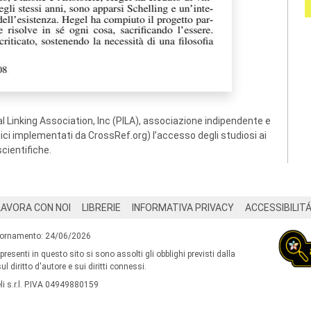
 Linking Association, Inc (PILA), associazione indipendente e
ogici implementati da CrossRef.org) l’accesso degli studiosi ai
scientifiche.
LAVORA CON NOI
LIBRERIE
INFORMATIVA PRIVACY
ACCESSIBILIT
iornamento: 24/06/2026
 presenti in questo sito si sono assolti gli obblighi previsti dalla
l diritto d'autore e sui diritti connessi.
i s.r.l. P.IVA 04949880159