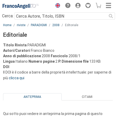
Menu
Cerca:
Main content
Home
riviste
PARADIGMI
2008
Editoriale
Editoriale
Titolo Rivista
PARADIGMI
Autori/Curatori
Franco Bianco
Anno di pubblicazione
2008
Fascicolo
2008/1
Lingua
Italiano
Numero pagine
2
P.
Dimensione file
133 KB
DOI
Il DOI è il codice a barre della proprietà intellettuale: per saperne di
più
clicca qui
ANTEPRIMA
CITAMI
Qui sotto puoi vedere in anteprima la prima pagina di questo