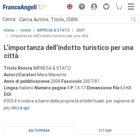
Menu
Cerca:
Main content
Home
riviste
IMPRESA & STATO
2007
L’importanza dell’indotto turistico per una città
L’importanza dell’indotto turistico per una
città
Titolo Rivista
IMPRESA & STATO
Autori/Curatori
Mara Manente
Anno di pubblicazione
2008
Fascicolo
2007/81
Lingua
Italiano
Numero pagine
4
P.
14-17
Dimensione file
63 KB
DOI
Il DOI è il codice a barre della proprietà intellettuale: per saperne di
più
clicca qui
ANTEPRIMA
CITAMI