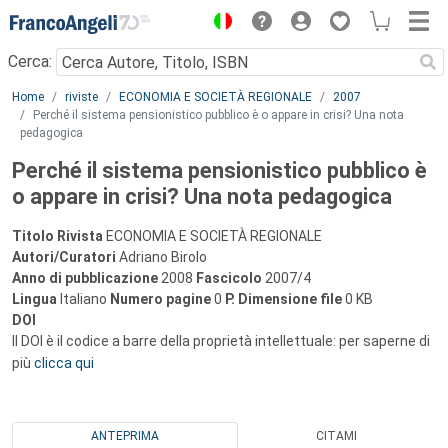
Menu
Cerca:
Main content
Home
riviste
ECONOMIA E SOCIETÀ REGIONALE
2007
Perché il sistema pensionistico pubblico è o appare in crisi? Una nota
pedagogica
Perché il sistema pensionistico pubblico è
o appare in crisi? Una nota pedagogica
Titolo Rivista
ECONOMIA E SOCIETÀ REGIONALE
Autori/Curatori
Adriano Birolo
Anno di pubblicazione
2008
Fascicolo
2007/4
Lingua
Italiano
Numero pagine
0
P.
Dimensione file
0 KB
DOI
Il DOI è il codice a barre della proprietà intellettuale: per saperne di
più
clicca qui
ANTEPRIMA
CITAMI