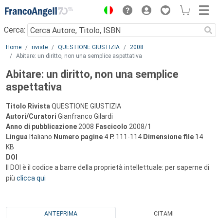
Menu
Cerca:
Main content
Home
riviste
QUESTIONE GIUSTIZIA
2008
Abitare: un diritto, non una semplice aspettativa
Abitare: un diritto, non una semplice
aspettativa
Titolo Rivista
QUESTIONE GIUSTIZIA
Autori/Curatori
Gianfranco Gilardi
Anno di pubblicazione
2008
Fascicolo
2008/1
Lingua
Italiano
Numero pagine
4
P.
111-114
Dimensione file
14
KB
DOI
Il DOI è il codice a barre della proprietà intellettuale: per saperne di
più
clicca qui
ANTEPRIMA
CITAMI