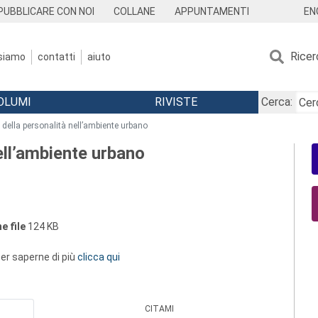
EN
PUBBLICARE CON NOI
COLLANE
APPUNTAMENTI
Ricer
 siamo
contatti
aiuto
OLUMI
RIVISTE
Cerca:
 della personalità nell’ambiente urbano
ell’ambiente urbano
e file
124 KB
 per saperne di più
clicca qui
CITAMI