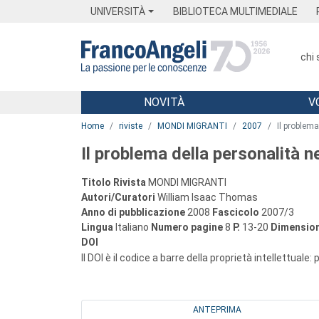
Menu
Main content
Footer
Menu
UNIVERSITÀ
BIBLIOTECA MULTIMEDIALE
chi
NOVITÀ
V
Main content
Home
riviste
MONDI MIGRANTI
2007
Il problema
Il problema della personalità n
Titolo Rivista
MONDI MIGRANTI
Autori/Curatori
William Isaac Thomas
Anno di pubblicazione
2008
Fascicolo
2007/3
Lingua
Italiano
Numero pagine
8
P.
13-20
Dimension
DOI
Il DOI è il codice a barre della proprietà intellettuale:
ANTEPRIMA