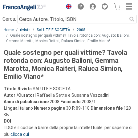
Menu
Cerca:
Main content
Home
riviste
SALUTE E SOCIETÀ
2008
Quale sostegno per quali vittime? Tavola rotonda con: Augusto Balloni,
Gemma Marotta, Monica Raiteri, Raluca Simion, Emilio Viano*
Quale sostegno per quali vittime? Tavola
rotonda con: Augusto Balloni, Gemma
Marotta, Monica Raiteri, Raluca Simion,
Emilio Viano*
Titolo Rivista
SALUTE E SOCIETÀ
Autori/Curatori
Raffaella Sette e Susanna Vezzadini
Anno di pubblicazione
2008
Fascicolo
2008/1
Lingua
Italiano
Numero pagine
30
P.
89-118
Dimensione file
128
KB
DOI
Il DOI è il codice a barre della proprietà intellettuale: per saperne di
più
clicca qui