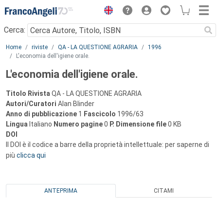
Menu
Cerca:
Main content
Home
riviste
QA - LA QUESTIONE AGRARIA
1996
L'economia dell'igiene orale.
L'economia dell'igiene orale.
Titolo Rivista
QA - LA QUESTIONE AGRARIA
Autori/Curatori
Alan Blinder
Anno di pubblicazione
1
Fascicolo
1996/63
Lingua
Italiano
Numero pagine
0
P.
Dimensione file
0 KB
DOI
Il DOI è il codice a barre della proprietà intellettuale: per saperne di
più
clicca qui
ANTEPRIMA
CITAMI