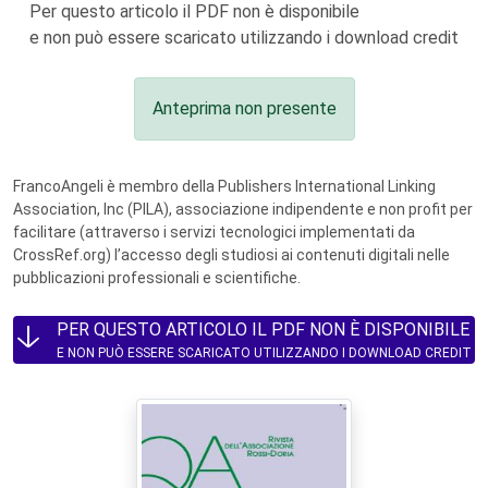
Per questo articolo il PDF non è disponibile
e non può essere scaricato utilizzando i download credit
Anteprima non presente
FrancoAngeli è membro della Publishers International Linking
Association, Inc (PILA), associazione indipendente e non profit per
facilitare (attraverso i servizi tecnologici implementati da
CrossRef.org) l’accesso degli studiosi ai contenuti digitali nelle
pubblicazioni professionali e scientifiche.
PER QUESTO ARTICOLO IL PDF NON È DISPONIBILE
E NON PUÒ ESSERE SCARICATO UTILIZZANDO I DOWNLOAD CREDIT