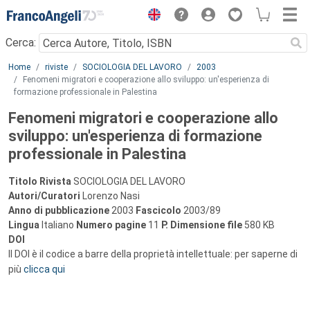
Menu
Cerca:
Main content
Home
riviste
SOCIOLOGIA DEL LAVORO
2003
Fenomeni migratori e cooperazione allo sviluppo: un'esperienza di
formazione professionale in Palestina
Fenomeni migratori e cooperazione allo
sviluppo: un'esperienza di formazione
professionale in Palestina
Titolo Rivista
SOCIOLOGIA DEL LAVORO
Autori/Curatori
Lorenzo Nasi
Anno di pubblicazione
2003
Fascicolo
2003/89
Lingua
Italiano
Numero pagine
11
P.
Dimensione file
580 KB
DOI
Il DOI è il codice a barre della proprietà intellettuale: per saperne di
più
clicca qui