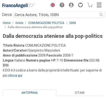
Menu
Cerca:
Main content
Home
riviste
COMUNICAZIONE POLITICA
2008
Dalla democrazia ateniese alla pop-politics
Dalla democrazia ateniese alla pop-politics
Titolo Rivista
COMUNICAZIONE POLITICA
Autori/Curatori
Gianpietro Mazzoleni
Anno di pubblicazione
2008
Fascicolo
2008/1
Lingua
Italiano
Numero pagine
4
P.
7-10
Dimensione file
202 KB
DOI
Il DOI è il codice a barre della proprietà intellettuale: per saperne di
più
clicca qui
ANTEPRIMA
CITAMI