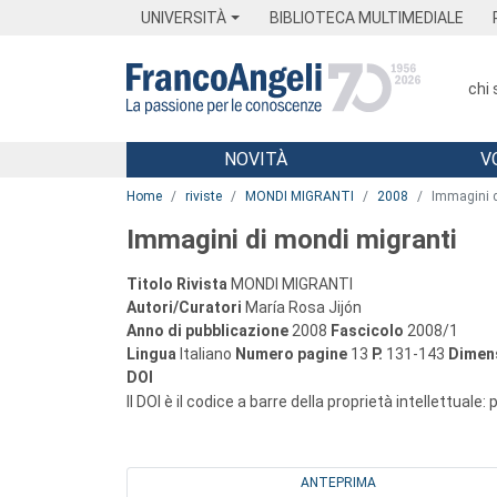
Menu
Main content
Footer
Menu
UNIVERSITÀ
BIBLIOTECA MULTIMEDIALE
chi
NOVITÀ
V
Main content
Home
riviste
MONDI MIGRANTI
2008
Immagini d
Immagini di mondi migranti
Titolo Rivista
MONDI MIGRANTI
Autori/Curatori
María Rosa Jijón
Anno di pubblicazione
2008
Fascicolo
2008/1
Lingua
Italiano
Numero pagine
13
P.
131-143
Dimens
DOI
Il DOI è il codice a barre della proprietà intellettuale:
ANTEPRIMA