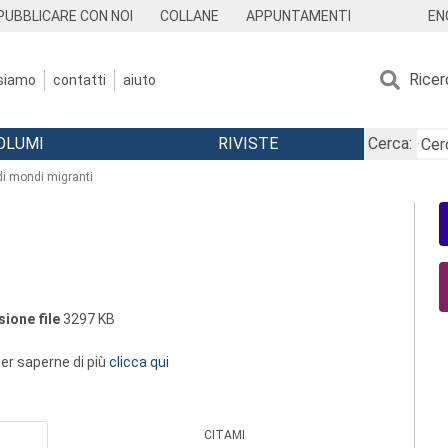
EN
PUBBLICARE CON NOI
COLLANE
APPUNTAMENTI
Ricer
 siamo
contatti
aiuto
OLUMI
RIVISTE
Cerca:
i mondi migranti
ione file
3297 KB
 per saperne di più
clicca qui
CITAMI