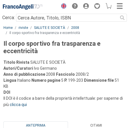
Menu
Cerca:
Main content
Home
riviste
SALUTE E SOCIETÀ
2008
Il corpo sportivo fra trasparenza e eccentricità
Il corpo sportivo fra trasparenza e
eccentricità
Titolo Rivista
SALUTE E SOCIETÀ
Autori/Curatori
Ivo Germano
Anno di pubblicazione
2008
Fascicolo
2008/2
Lingua
Italiano
Numero pagine
5
P.
199-203
Dimensione file
51
KB
DOI
Il DOI è il codice a barre della proprietà intellettuale: per saperne di
più
clicca qui
ANTEPRIMA
CITAMI