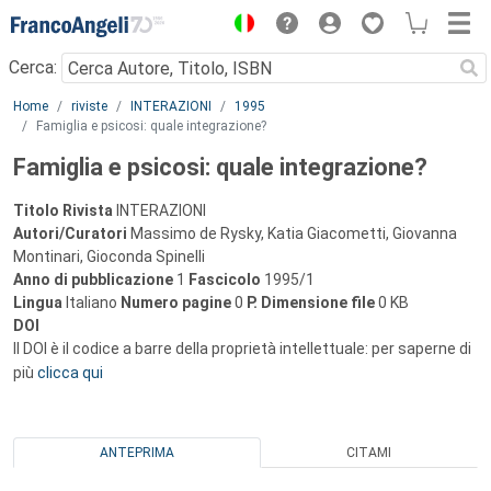
Menu
Cerca:
Main content
Home
riviste
INTERAZIONI
1995
Famiglia e psicosi: quale integrazione?
Famiglia e psicosi: quale integrazione?
Titolo Rivista
INTERAZIONI
Autori/Curatori
Massimo de Rysky, Katia Giacometti, Giovanna
Montinari, Gioconda Spinelli
Anno di pubblicazione
1
Fascicolo
1995/1
Lingua
Italiano
Numero pagine
0
P.
Dimensione file
0 KB
DOI
Il DOI è il codice a barre della proprietà intellettuale: per saperne di
più
clicca qui
ANTEPRIMA
CITAMI