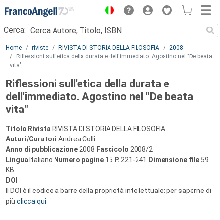
Menu
Cerca:
Main content
Home
riviste
RIVISTA DI STORIA DELLA FILOSOFIA
2008
Riflessioni sull'etica della durata e dell'immediato. Agostino nel "De beata
vita"
Riflessioni sull'etica della durata e
dell'immediato. Agostino nel "De beata
vita"
Titolo Rivista
RIVISTA DI STORIA DELLA FILOSOFIA
Autori/Curatori
Andrea Colli
Anno di pubblicazione
2008
Fascicolo
2008/2
Lingua
Italiano
Numero pagine
15
P.
221-241
Dimensione file
59
KB
DOI
Il DOI è il codice a barre della proprietà intellettuale: per saperne di
più
clicca qui