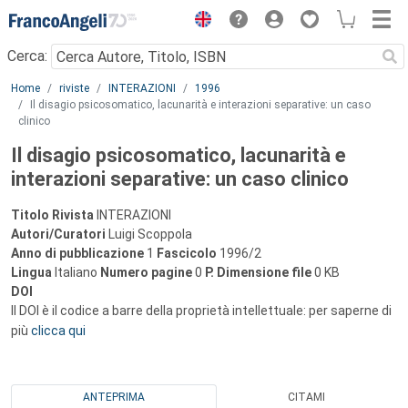
Menu
Cerca:
Main content
Home
riviste
INTERAZIONI
1996
Il disagio psicosomatico, lacunarità e interazioni separative: un caso
clinico
Il disagio psicosomatico, lacunarità e
interazioni separative: un caso clinico
Titolo Rivista
INTERAZIONI
Autori/Curatori
Luigi Scoppola
Anno di pubblicazione
1
Fascicolo
1996/2
Lingua
Italiano
Numero pagine
0
P.
Dimensione file
0 KB
DOI
Il DOI è il codice a barre della proprietà intellettuale: per saperne di
più
clicca qui
ANTEPRIMA
CITAMI