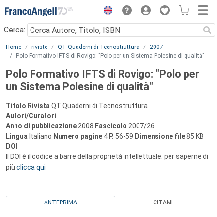
Menu
Cerca:
Main content
Home
riviste
QT Quaderni di Tecnostruttura
2007
Polo Formativo IFTS di Rovigo: "Polo per un Sistema Polesine di qualità"
Polo Formativo IFTS di Rovigo: "Polo per
un Sistema Polesine di qualità"
Titolo Rivista
QT Quaderni di Tecnostruttura
Autori/Curatori
Anno di pubblicazione
2008
Fascicolo
2007/26
Lingua
Italiano
Numero pagine
4
P.
56-59
Dimensione file
85 KB
DOI
Il DOI è il codice a barre della proprietà intellettuale: per saperne di
più
clicca qui
ANTEPRIMA
CITAMI