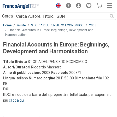
Menu
Cerca:
Main content
Home
riviste
STORIA DEL PENSIERO ECONOMICO
2008
Financial Accounts in Europe: Beginnings, Development and
Harmonisation
Financial Accounts in Europe: Beginnings,
Development and Harmonisation
Titolo Rivista
STORIA DEL PENSIERO ECONOMICO
Autori/Curatori
Riccardo Massaro
Anno di pubblicazione
2008
Fascicolo
2008/1
Lingua
Italiano
Numero pagine
28
P.
53-80
Dimensione file
102
KB
DOI
Il DOI è il codice a barre della proprietà intellettuale: per saperne di
più
clicca qui