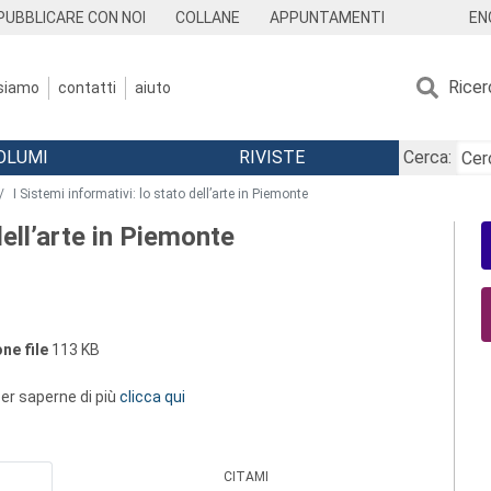
EN
PUBBLICARE CON NOI
COLLANE
APPUNTAMENTI
Ricer
 siamo
contatti
aiuto
OLUMI
RIVISTE
Cerca:
I Sistemi informativi: lo stato dell’arte in Piemonte
dell’arte in Piemonte
ne file
113 KB
 per saperne di più
clicca qui
CITAMI