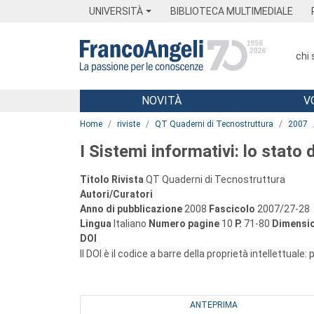
Menu
Main content
Footer
Menu
UNIVERSITÀ
BIBLIOTECA MULTIMEDIALE
chi
NOVITÀ
V
Main content
Home
riviste
QT Quaderni di Tecnostruttura
2007
I Sistemi informativi: lo stato 
Titolo Rivista
QT Quaderni di Tecnostruttura
Autori/Curatori
Anno di pubblicazione
2008
Fascicolo
2007/27-28
Lingua
Italiano
Numero pagine
10
P.
71-80
Dimensio
DOI
Il DOI è il codice a barre della proprietà intellettuale:
ANTEPRIMA