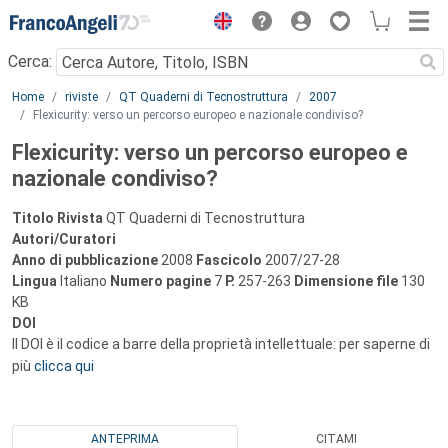
Menu
Cerca:
Main content
Home
riviste
QT Quaderni di Tecnostruttura
2007
Flexicurity: verso un percorso europeo e nazionale condiviso?
Flexicurity: verso un percorso europeo e
nazionale condiviso?
Titolo Rivista
QT Quaderni di Tecnostruttura
Autori/Curatori
Anno di pubblicazione
2008
Fascicolo
2007/27-28
Lingua
Italiano
Numero pagine
7
P.
257-263
Dimensione file
130
KB
DOI
Il DOI è il codice a barre della proprietà intellettuale: per saperne di
più
clicca qui
ANTEPRIMA
CITAMI