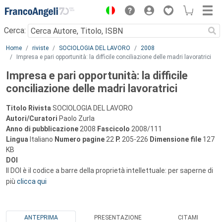
Menu
Cerca:
Main content
Home
riviste
SOCIOLOGIA DEL LAVORO
2008
Impresa e pari opportunità: la difficile conciliazione delle madri lavoratrici
Impresa e pari opportunità: la difficile
conciliazione delle madri lavoratrici
Titolo Rivista
SOCIOLOGIA DEL LAVORO
Autori/Curatori
Paolo Zurla
Anno di pubblicazione
2008
Fascicolo
2008/111
Lingua
Italiano
Numero pagine
22
P.
205-226
Dimensione file
127
KB
DOI
Il DOI è il codice a barre della proprietà intellettuale: per saperne di
più
clicca qui
ANTEPRIMA
PRESENTAZIONE
CITAMI