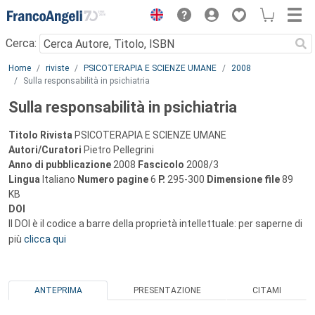
Menu
Cerca:
Main content
Home
riviste
PSICOTERAPIA E SCIENZE UMANE
2008
Sulla responsabilità in psichiatria
Sulla responsabilità in psichiatria
Titolo Rivista
PSICOTERAPIA E SCIENZE UMANE
Autori/Curatori
Pietro Pellegrini
Anno di pubblicazione
2008
Fascicolo
2008/3
Lingua
Italiano
Numero pagine
6
P.
295-300
Dimensione file
89
KB
DOI
Il DOI è il codice a barre della proprietà intellettuale: per saperne di
più
clicca qui
ANTEPRIMA
PRESENTAZIONE
CITAMI