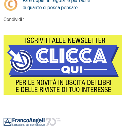
Fare copie “in regola” è più facile
di quanto si possa pensare
Condividi :
Footer