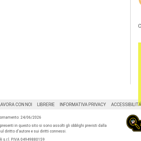
C
LAVORA CON NOI
LIBRERIE
INFORMATIVA PRIVACY
ACCESSIBILIT
iornamento: 24/06/2026
 presenti in questo sito si sono assolti gli obblighi previsti dalla
l diritto d'autore e sui diritti connessi.
i s.r.l. P.IVA 04949880159