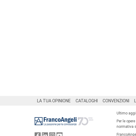
Footer
LA TUA OPINIONE
CATALOGHI
CONVENZIONI
Ultimo agg
Per le opere
normativa su
FrancoAngel