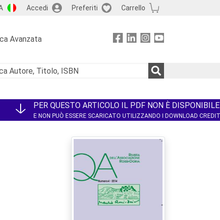
A
Accedi
Preferiti
Carrello
rca Avanzata
PER QUESTO ARTICOLO IL PDF NON È DISPONIBILE
E NON PUÒ ESSERE SCARICATO UTILIZZANDO I DOWNLOAD CREDI