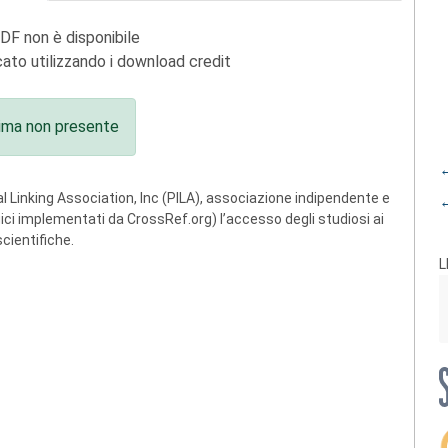
PDF non è disponibile
ato utilizzando i download credit
ima non presente
←
 Linking Association, Inc (PILA), associazione indipendente e
←
ogici implementati da CrossRef.org) l’accesso degli studiosi ai
scientifiche.
L