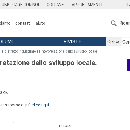
IT
PUBBLICARE CON NOI
COLLANE
APPUNTAMENTI
Rice
 siamo
contatti
aiuto
OLUMI
RIVISTE
Cerca:
Il distretto industriale e l'interpretazione dello sviluppo locale.
rpretazione dello sviluppo locale.
0 KB
 per saperne di più
clicca qui
CITAMI