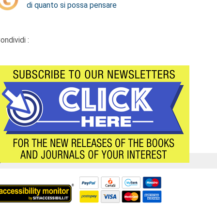
di quanto si possa pensare
ondividi :
Á