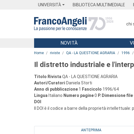
Menu
Main content
Footer
Menu
UNIVERSITÀ
BIBLIOTECA MULTIMEDIALE
chi
NOVITÀ
V
Main content
Home
riviste
QA - LA QUESTIONE AGRARIA
1996
Il distretto industriale e l'inte
Titolo Rivista
QA - LA QUESTIONE AGRARIA
Autori/Curatori
Daniela Storti
Anno di pubblicazione
1
Fascicolo
1996/64
Lingua
Italiano
Numero pagine
0
P.
Dimensione file
DOI
Il DOI è il codice a barre della proprietà intellettuale:
ANTEPRIMA