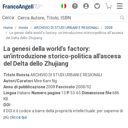
Menu
Cerca:
Main content
Home
riviste
ARCHIVIO DI STUDI URBANI E REGIONALI
2008
La genesi della world's factory: un'introduzione storico-politica all'ascesa
del Delta dello Zhujiang
La genesi della world's factory:
un'introduzione storico-politica all'ascesa
del Delta dello Zhujiang
Titolo Rivista
ARCHIVIO DI STUDI URBANI E REGIONALI
Autori/Curatori
Mee Kam Ng
Anno di pubblicazione
2008
Fascicolo
2008/92
Lingua
Italiano
Numero pagine
13
P.
53-65
Dimensione file
686
KB
DOI
Il DOI è il codice a barre della proprietà intellettuale: per saperne di
più
clicca qui