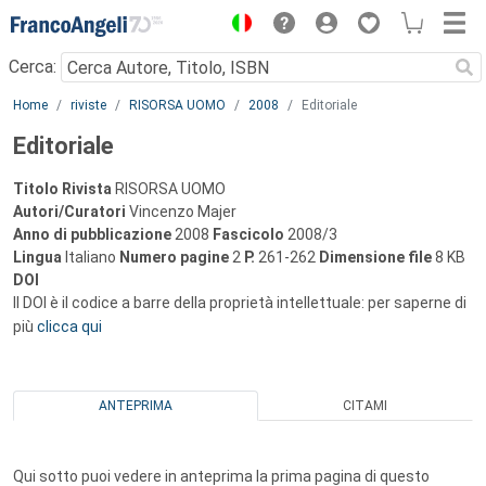
Menu
Cerca:
Main content
Home
riviste
RISORSA UOMO
2008
Editoriale
Editoriale
Titolo Rivista
RISORSA UOMO
Autori/Curatori
Vincenzo Majer
Anno di pubblicazione
2008
Fascicolo
2008/3
Lingua
Italiano
Numero pagine
2
P.
261-262
Dimensione file
8 KB
DOI
Il DOI è il codice a barre della proprietà intellettuale: per saperne di
più
clicca qui
ANTEPRIMA
CITAMI
Qui sotto puoi vedere in anteprima la prima pagina di questo