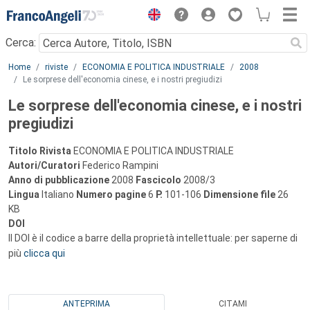
Menu
Cerca:
Main content
Home
riviste
ECONOMIA E POLITICA INDUSTRIALE
2008
Le sorprese dell'economia cinese, e i nostri pregiudizi
Le sorprese dell'economia cinese, e i nostri
pregiudizi
Titolo Rivista
ECONOMIA E POLITICA INDUSTRIALE
Autori/Curatori
Federico Rampini
Anno di pubblicazione
2008
Fascicolo
2008/3
Lingua
Italiano
Numero pagine
6
P.
101-106
Dimensione file
26
KB
DOI
Il DOI è il codice a barre della proprietà intellettuale: per saperne di
più
clicca qui
ANTEPRIMA
CITAMI