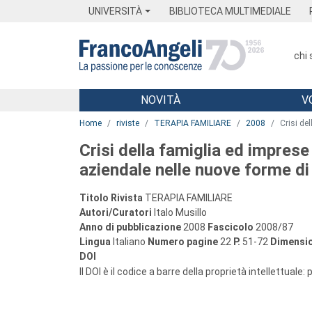
Menu
Main content
Footer
Menu
UNIVERSITÀ
BIBLIOTECA MULTIMEDIALE
chi
NOVITÀ
V
Main content
Home
riviste
TERAPIA FAMILIARE
2008
Crisi de
Crisi della famiglia ed imprese
aziendale nelle nuove forme di
Titolo Rivista
TERAPIA FAMILIARE
Autori/Curatori
Italo Musillo
Anno di pubblicazione
2008
Fascicolo
2008/87
Lingua
Italiano
Numero pagine
22
P.
51-72
Dimensio
DOI
Il DOI è il codice a barre della proprietà intellettuale: