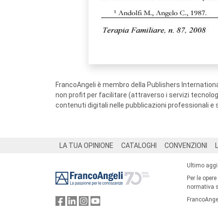
FrancoAngeli è membro della Publishers International
non profit per facilitare (attraverso i servizi tecnol
contenuti digitali nelle pubblicazioni professionali e 
Footer
LA TUA OPINIONE
CATALOGHI
CONVENZIONI
Ultimo agg
Per le opere
normativa su
FrancoAngel