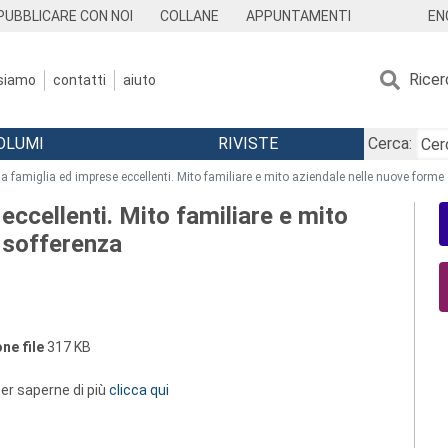
EN
PUBBLICARE CON NOI
COLLANE
APPUNTAMENTI
Ricer
 siamo
contatti
aiuto
OLUMI
RIVISTE
Cerca:
lla famiglia ed imprese eccellenti. Mito familiare e mito aziendale nelle nuove forme
 eccellenti. Mito familiare e mito
 sofferenza
ne file
317 KB
 per saperne di più
clicca qui