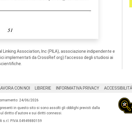
 Linking Association, Inc (PILA), associazione indipendente e
ogici implementati da CrossRef.org) l’accesso degli studiosi ai
scientifiche.
LAVORA CON NOI
LIBRERIE
INFORMATIVA PRIVACY
ACCESSIBILIT
iornamento: 24/06/2026
 presenti in questo sito si sono assolti gli obblighi previsti dalla
l diritto d'autore e sui diritti connessi.
i s.r.l. P.IVA 04949880159