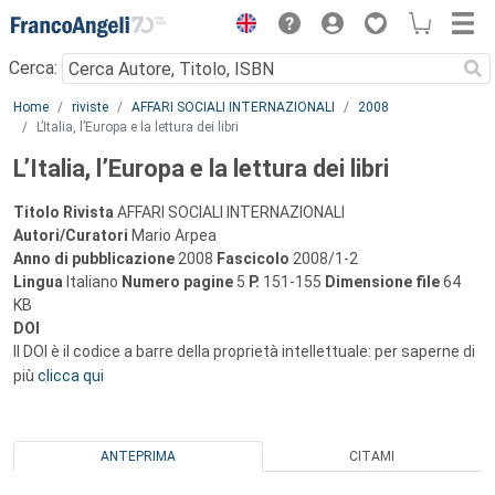
Menu
Cerca:
Main content
Home
riviste
AFFARI SOCIALI INTERNAZIONALI
2008
L’Italia, l’Europa e la lettura dei libri
L’Italia, l’Europa e la lettura dei libri
Titolo Rivista
AFFARI SOCIALI INTERNAZIONALI
Autori/Curatori
Mario Arpea
Anno di pubblicazione
2008
Fascicolo
2008/1-2
Lingua
Italiano
Numero pagine
5
P.
151-155
Dimensione file
64
KB
DOI
Il DOI è il codice a barre della proprietà intellettuale: per saperne di
più
clicca qui
ANTEPRIMA
CITAMI