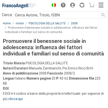
Menu
Cerca:
Main content
Home
riviste
PSICOLOGIA DELLA SALUTE
2008
Promuovere il benessere sociale in adolescenza: influenza dei fattori
individuali e familiari sul senso di comunità
Promuovere il benessere sociale in
adolescenza: influenza dei fattori
individuali e familiari sul senso di comunità
Titolo Rivista
PSICOLOGIA DELLA SALUTE
Autori/Curatori
Manuela Zambianchi, Pio Enrico Ricci Bitti
Anno di pubblicazione
2008
Fascicolo
2008/2
Lingua
Italiano
Numero pagine
20
P.
43-62
Dimensione file
225
KB
DOI
Il DOI è il codice a barre della proprietà intellettuale: per saperne di
più
clicca qui