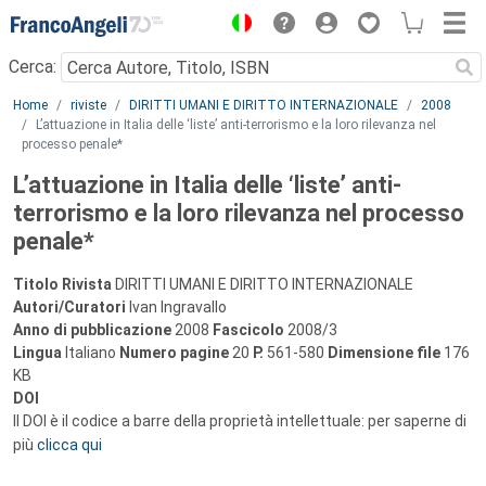
Menu
Cerca:
Main content
Home
riviste
DIRITTI UMANI E DIRITTO INTERNAZIONALE
2008
L’attuazione in Italia delle ‘liste’ anti-terrorismo e la loro rilevanza nel
processo penale*
L’attuazione in Italia delle ‘liste’ anti-
terrorismo e la loro rilevanza nel processo
penale*
Titolo Rivista
DIRITTI UMANI E DIRITTO INTERNAZIONALE
Autori/Curatori
Ivan Ingravallo
Anno di pubblicazione
2008
Fascicolo
2008/3
Lingua
Italiano
Numero pagine
20
P.
561-580
Dimensione file
176
KB
DOI
Il DOI è il codice a barre della proprietà intellettuale: per saperne di
più
clicca qui