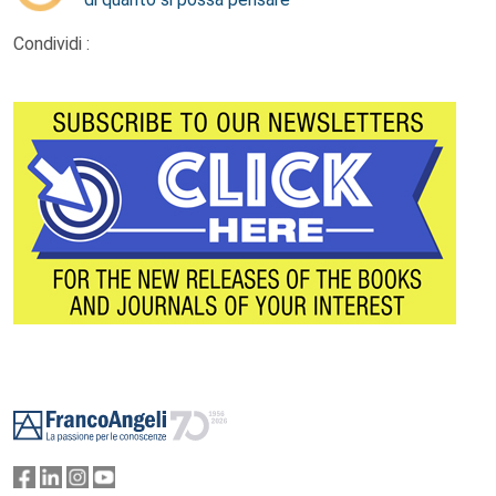
Condividi :
Footer