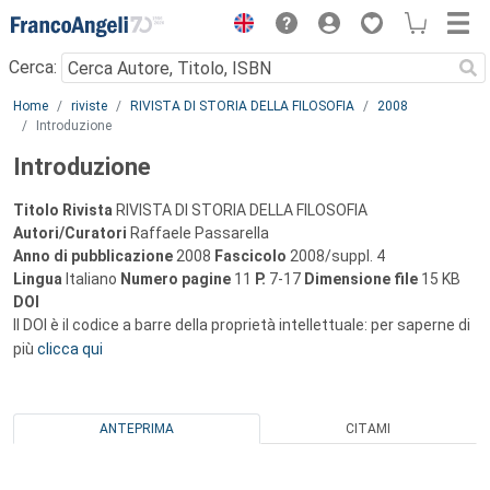
Menu
Cerca:
Main content
Home
riviste
RIVISTA DI STORIA DELLA FILOSOFIA
2008
Introduzione
Introduzione
Titolo Rivista
RIVISTA DI STORIA DELLA FILOSOFIA
Autori/Curatori
Raffaele Passarella
Anno di pubblicazione
2008
Fascicolo
2008/suppl. 4
Lingua
Italiano
Numero pagine
11
P.
7-17
Dimensione file
15 KB
DOI
Il DOI è il codice a barre della proprietà intellettuale: per saperne di
più
clicca qui
ANTEPRIMA
CITAMI